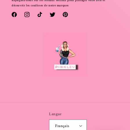
Rejoignez-nous sur les réseaux sociaux pour partager votre avis et
découvrir les coulisses de notre marques
Facebook
Instagram
TikTok
Twitter
Pinterest
Langue
Français