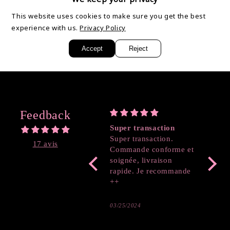
This website uses cookies to make sure you get the best
experience with us.
Privacy Policy
Partager
Accept
Reject
Feedback
Super transaction
Coeur
Super transaction.
17 avis
Commande conforme et
soignée, livraison
rapide. Je recommande
++
03/25/2024
03/19/2