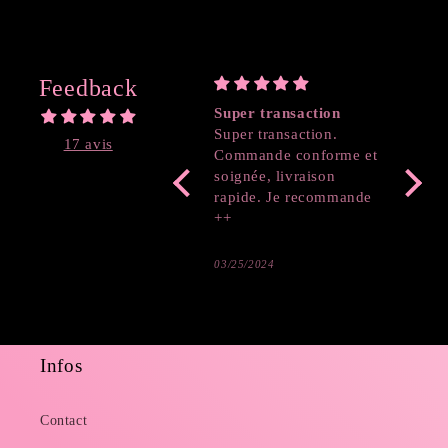
Feedback
Super transaction
Coeur
Super transaction.
17 avis
Commande conforme et
soignée, livraison
rapide. Je recommande
++
03/25/2024
03/19/2
Infos
Contact