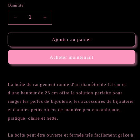
Quantité
Réduire
Augmenter
la
la
quantité
quantité
de
de
Ajouter au panier
Boite
Boite
de
de
Acheter maintenant
rangement
rangement
ronde
ronde
av.poignée,ø13cm
av.poignée,ø13cm
La boîte de rangement ronde d'un diamètre de 13 cm et
d'une hauteur de 23 cm offre la solution parfaite pour
ranger les perles de bijouterie, les accessoires de bijouterie
et d'autres petits objets de manière peu encombrante,
pratique, claire et nette.
La boîte peut être ouverte et fermée très facilement grâce à