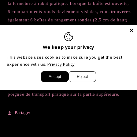
la fermeture à rabat pratique. Lorsque la boîte est ouverte,
6 compartiments ronds deviennent visibles, vous trouverez
également 6 boîtes de rangement rondes (2,5 cm de haut)
avec 8 compartiments chacune. Chacun des 8 mini-
compartiments est également équipé d'un couvercle
rabattable supplémentaire.
We keep your privacy
This website uses cookies to make sure you get the best
La forme fine et ronde de la boîte de rangement la rend
experience with us.
Privacy Policy
particulièrement peu encombrante.
Accept
Reject
Pour faciliter le transport, la boîte est équipée d'une
poignée de transport pratique sur la partie supérieure.
Partager