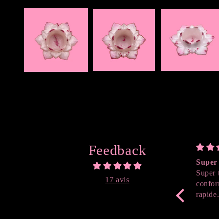
Ouvrir
le
média
1
dans
une
fenêtre
modale
Feedback
Super 
Super 
17 avis
confor
rapide