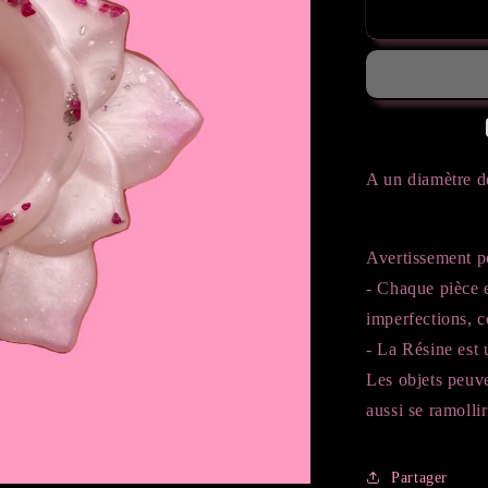
de
Bougeoir
girly
A un diamètre 
Avertissement p
- Chaque pièce e
imperfections, 
- La Résine est u
Les objets peuv
aussi se ramolli
Partager