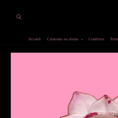
et
passer
au
contenu
Accueil
Créations en résine
Cendriers
Port
Passer aux
informations
produits