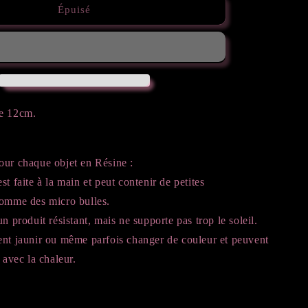
de
Épuisé
Bougeoir
girly
de 12cm.
our chaque objet en Résine :
st faite à la main et peut contenir de petites
comme des micro bulles.
n produit résistant, mais ne supporte pas trop le soleil.
ent jaunir ou même parfois changer de couleur et peuvent
r avec la chaleur.