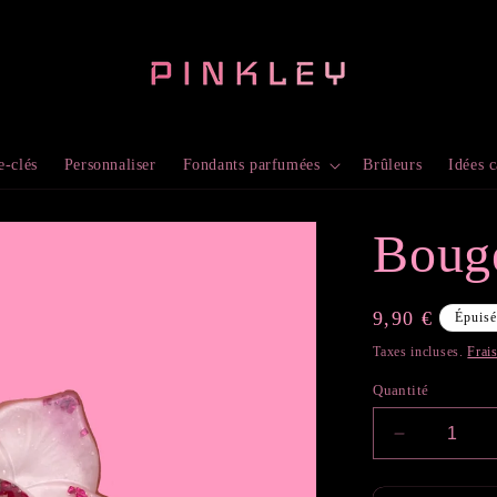
e-clés
Personnaliser
Fondants parfumées
Brûleurs
Idées 
Bouge
Prix
9,90 €
Épuis
habituel
Taxes incluses.
Frai
Quantité
Réduire
la
quantité