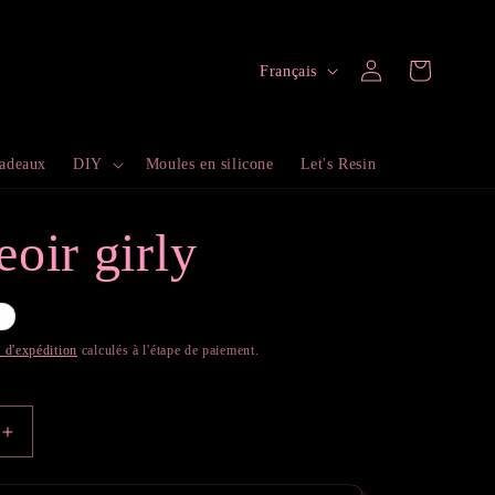
L
Connexion
Panier
Français
a
n
cadeaux
DIY
Moules en silicone
Let's Resin
g
u
oir girly
e
é
s d'expédition
calculés à l'étape de paiement.
Augmenter
la
quantité