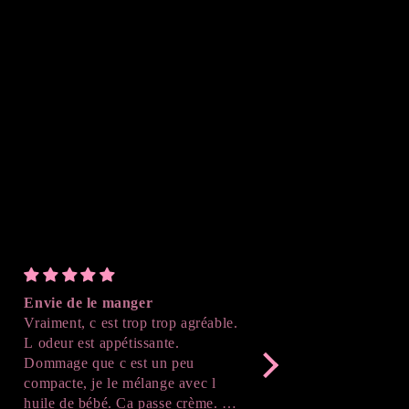
Envie de le manger
Parfait
Vraiment, c est trop trop agréable.
J'ai adoré le résultat , 
L odeur est appétissante.
suivre l'avancé de la cr
Dommage que c est un peu
après démoulage , c'est
compacte, je le mélange avec l
Merci beaucoup !
huile de bébé. Ca passe crème. Je