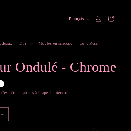
L
Connexion
Panier
Français
a
n
cadeaux
DIY
Moules en silicone
Let's Resin
g
u
ur Ondulé - Chrome
e
é
s d'expédition
calculés à l'étape de paiement.
Augmenter
la
quantité