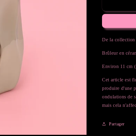
de
Brûleur
Ondulé
-
Chrome
De la collection
Brûleur en céra
Environ 11 cm (
Cet article est f
produire d'une p
ondulations de s
mais cela n'affe
Partager