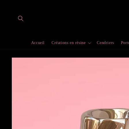
et
passer
au
contenu
Accueil
Créations en résine
Cendriers
Port
Passer aux
informations
produits