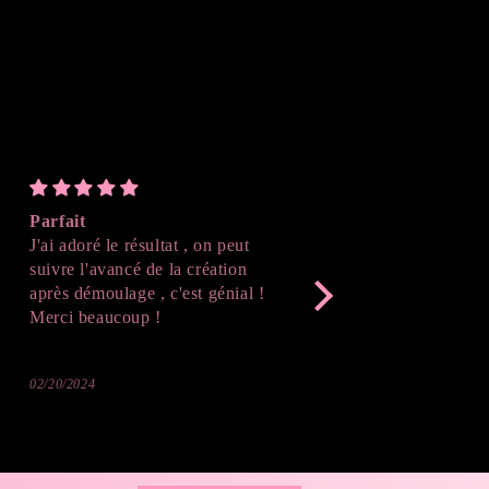
Parfait
Bling Bling
.
J'ai adoré le résultat , on peut
Trop cool
suivre l'avancé de la création
après démoulage , c'est génial !
Merci beaucoup !
02/20/2024
01/07/2024