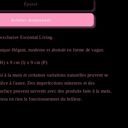
de
Épuisé
Brûleur
Ondulé
Acheter maintenant
-
Chrome
 exclusive Escential Living.
mique élégant, moderne et abstrait en forme de vague.
H) x 9 cm (l) x 9 cm (P)
ini à la main et certaines variations naturelles peuvent se
ièce à l'autre. Des imperfections mineures et des
urface peuvent survenir avec des produits faits à la main,
ctera en rien le fonctionnement du brûleur.