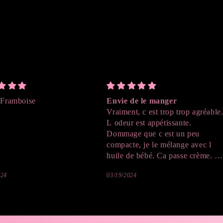
 Framboise
Envie de le manger
Vraiment, c est trop trop agréable
L odeur est appétissante.
Dommage que c est un peu
compacte, je le mélange avec l
huile de bébé. Ca passe crème. Je
vais sûrement reprendre. J adore,
024
03/19/2024
même la couleur donne envie de
manger. Du coup sur le corps ça
donne aussi envie de goûter 😉