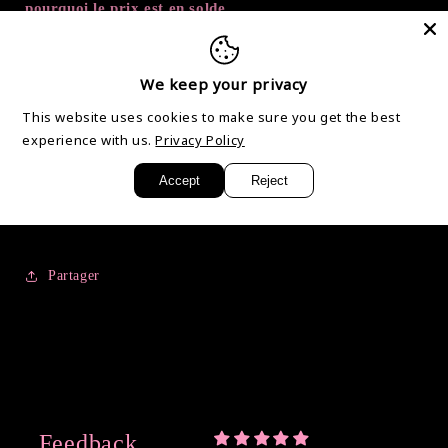
pourquoi le prix est en solde.
Au lieu de 10,50 ils sont à 5,00
We keep your privacy
Composition:
Céramique
This website uses cookies to make sure you get the best
Utilisable avec:
Eau et huiles, tartelettes de cire,
experience with us.
Privacy Policy
fondants de cire ou granules.
Dimensions:
Hauteur 10.5cm Diamètre 8cm
Accept
Reject
Partager
Feedback