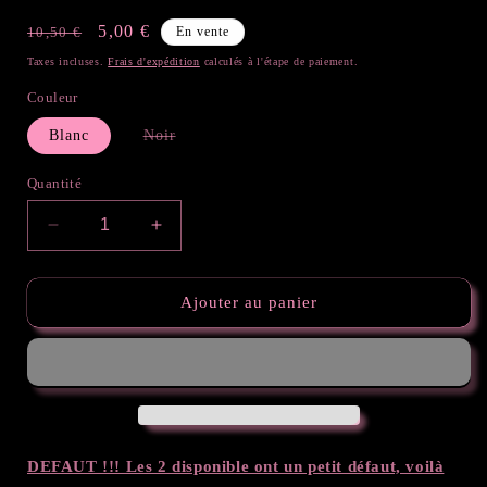
Prix
Prix
5,00 €
10,50 €
En vente
habituel
promotionnel
Taxes incluses.
Frais d'expédition
calculés à l'étape de paiement.
Couleur
Variante
Blanc
Noir
épuisée
ou
indisponible
Quantité
Réduire
Augmenter
la
la
quantité
quantité
de
de
Ajouter au panier
Brûleur
Brûleur
Pétales
Pétales
DEFAUT !!! Les 2 disponible ont un petit défaut, voilà