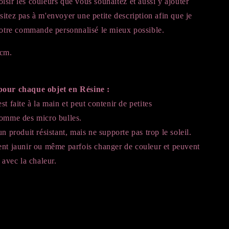
oisir
les
couleurs
que
vous
souhaitez
et
aussi
y
ajouter
sitez
pas
à
m'envoyer
une
petite
description
afin
que
je
 votre commande personnalisé
le
mieux
possible
.
cm.
pour chaque objet en Résine :
st faite à la main et peut contenir de petites
comme des micro bulles.
n produit résistant, mais ne supporte pas trop le soleil.
ent jaunir ou même parfois changer de couleur et peuvent
 avec la chaleur.