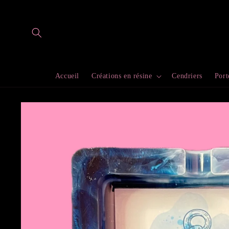
et
passer
au
contenu
Accueil
Créations en résine
Cendriers
Port
Passer aux
informations
produits