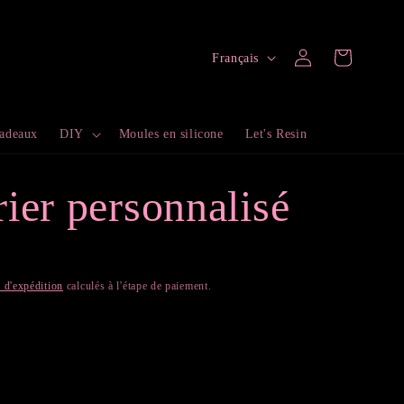
L
Connexion
Panier
Français
a
n
cadeaux
DIY
Moules en silicone
Let's Resin
g
u
ier personnalisé
e
s d'expédition
calculés à l'étape de paiement.