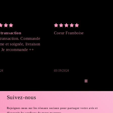
transaction
Coeur Framboise
transaction. Commande
me et soignée, livraison
. Je recommande ++
024
03/19/2024
Suivez-nous
Rejoignez-nous sur les réseaux sociaux pour partager votre avis et
découvrir les coulisses de notre marques