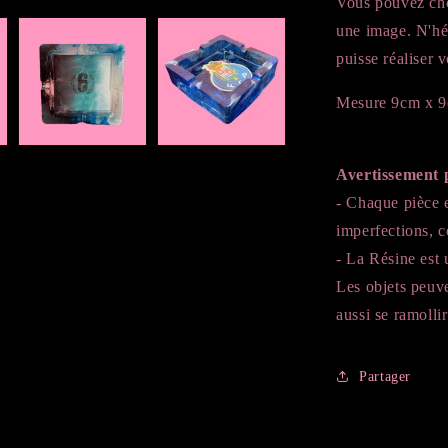
Vous
pouvez
ch
une
image
.
N'hé
puisse réaliser
Mesure 9cm x 9
Avertissement 
- Chaque pièce e
imperfections, 
- La Résine est u
Les objets peuv
aussi se ramollir
Partager