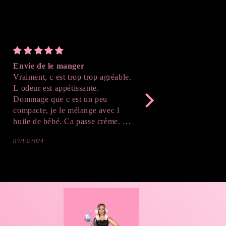
Envie de le manger
Parfait
Vraiment, c est trop trop agréable.
J'ai adoré le résultat , 
L odeur est appétissante.
suivre l'avancé de la cr
Dommage que c est un peu
après démoulage , c'est
compacte, je le mélange avec l
Merci beaucoup !
huile de bébé. Ca passe crème. Je
vais sûrement reprendre. J adore,
03/19/2024
02/20/2024
même la couleur donne envie de
manger. Du coup sur le corps ça
donne aussi envie de goûter 😉