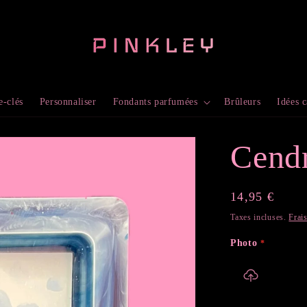
e-clés
Personnaliser
Fondants parfumées
Brûleurs
Idées 
Cendr
Prix
14,95 €
habituel
Taxes incluses.
Frai
Photo