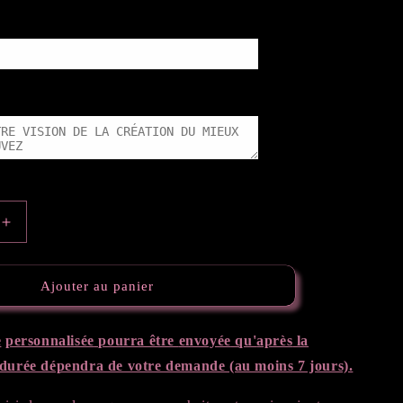
Augmenter
la
quantité
de
Ajouter au panier
Cendrier
sé
personnalisé
e
personnalisée
pourra être
envoyée
qu'
après
la
durée dépendra de votre demande (au moins 7 jours).