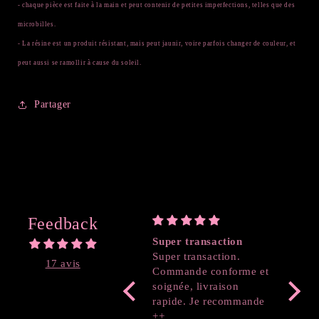
- chaque pièce est faite à la main et peut contenir de petites imperfections, telles que des
microbilles.
- La résine est un produit résistant, mais peut jaunir, voire parfois changer de couleur, et
peut aussi se ramollir à cause du soleil.
Partager
Feedback
Super transaction
Coeur
Super transaction.
17 avis
Commande conforme et
soignée, livraison
rapide. Je recommande
++