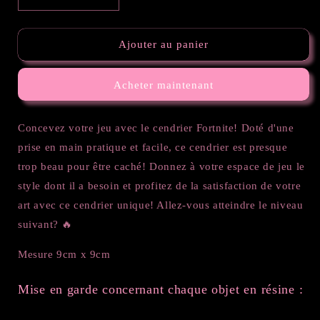
la
la
quantité
quantité
de
de
Ajouter au panier
Cendrier
Cendrier
Fortnite
Fortnite
Acheter maintenant
Concevez votre jeu avec le cendrier Fortnite! Doté d'une
prise en main pratique et facile, ce cendrier est presque
trop beau pour être caché! Donnez à votre espace de jeu le
style dont il a besoin et profitez de la satisfaction de votre
art avec ce cendrier unique! Allez-vous atteindre le niveau
suivant? 🔥
Mesure 9cm x 9cm
Mise en garde concernant chaque objet en résine :