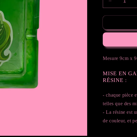
Réduire
la
quantité
de
Cendrier
My
Little
Bad
Pony
Mesure 9cm x 
MISE EN G
RÉSINE :
- chaque pièce e
telles que des mi
- La résine est u
de couleur, et pe