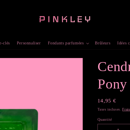
e-clés
Personnaliser
Fondants parfumées
Brûleurs
Idées 
Cendr
Pony
Prix
14,95 €
habituel
Taxes incluses.
Frai
Quantité