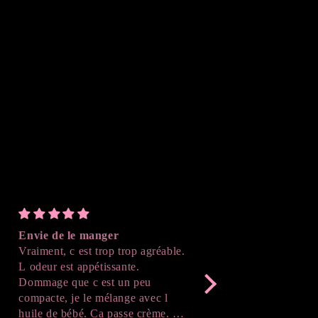
Envie de le manger
Parfait
Vraiment, c est trop trop agréable.
J'ai adoré le résultat , 
L odeur est appétissante.
suivre l'avancé de la cr
Dommage que c est un peu
après démoulage , c'est
compacte, je le mélange avec l
Merci beaucoup !
huile de bébé. Ca passe crème. Je