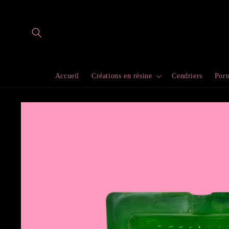
et
passer
au
contenu
Accueil
Créations en résine
Cendriers
Port
Passer aux
informations
produits