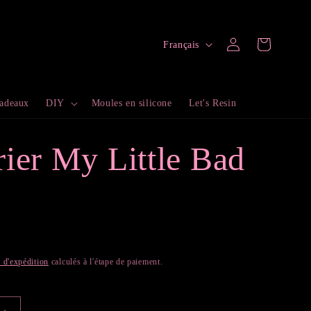
L
Connexion
Panier
Français
a
n
cadeaux
DIY
Moules en silicone
Let's Resin
g
u
ier My Little Bad
e
s d'expédition
calculés à l'étape de paiement.