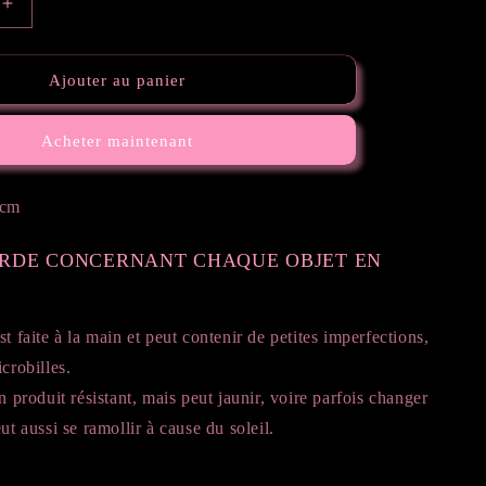
Augmenter
la
quantité
de
Ajouter au panier
Cendrier
My
Acheter maintenant
Little
Bad
Pony
9cm
ARDE CONCERNANT CHAQUE OBJET EN
st faite à la main et peut contenir de petites imperfections,
crobilles.
n produit résistant, mais peut jaunir, voire parfois changer
ut aussi se ramollir à cause du soleil.