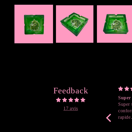
Ouvrir
le
média
1
dans
une
fenêtre
modale
Feedback
Super 
Super 
17 avis
confor
rapide