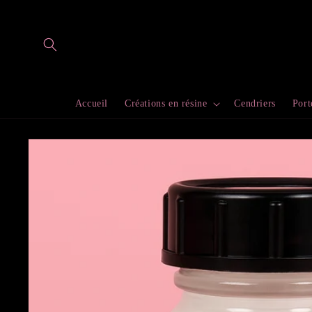
et
passer
au
contenu
Accueil
Créations en résine
Cendriers
Port
Passer aux
informations
produits