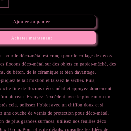
Augmenter
la
quantité
de
Ajouter au panier
Déco-
métal,
Acheter maintenant
Médium
fluide
25ml
on pour le déco-métal est conçu pour le collage de décos
es flocons déco-métal sur des objets en papier-mâché, des
ms, du béton, de la céramique et bien davantage.
liquez le lait mixtion et laissez-le sécher. Puis,
ouche fine de flocons déco-métal et appuyez doucement
d’un pinceau. Essuyez l’excédent avec le pinceau ou un
rès cela, polissez l’objet avec un chiffon doux et si
ez une couche de vernis de protection pour déco-métal.
on de plus grandes surfaces, utilisez nos feuilles déco-
6 x 16 cm. Pour plus de détails, consultez les Idées de