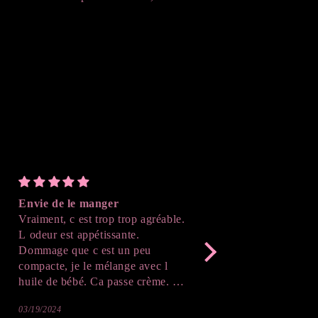
Envie de le manger
Parfait
Vraiment, c est trop trop agréable.
J'ai adoré le résultat , 
L odeur est appétissante.
suivre l'avancé de la cr
Dommage que c est un peu
après démoulage , c'est
compacte, je le mélange avec l
Merci beaucoup !
huile de bébé. Ca passe crème. Je
vais sûrement reprendre. J adore,
03/19/2024
02/20/2024
même la couleur donne envie de