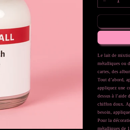
Réduire
la
quantité
de
Déco-
métal,
Médium
fluide
25ml
Le lait de mixti
métalliques ou d
cartes, des albu
Tout d’abord, app
appliquez une c
dessus à l’aide 
chiffon doux. Ap
besoin, appliqu
Pour la décorati
métalliques de 1