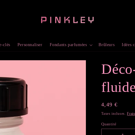
e-clés
Personnaliser
Fondants parfumées
Brûleurs
Idées 
Déco
fluid
Prix
4,49 €
habituel
Taxes incluses.
Frai
Quantité