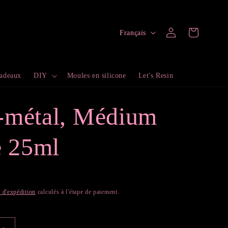
L
Connexion
Panier
Français
a
n
cadeaux
DIY
Moules en silicone
Let's Resin
g
u
-métal, Médium
e
e 25ml
s d'expédition
calculés à l'étape de paiement.