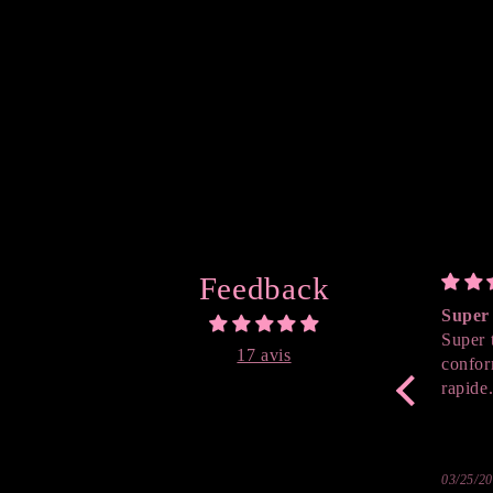
Ouvrir
le
média
1
dans
une
fenêtre
modale
Feedback
Super 
Super 
17 avis
confor
rapide
03/25/2