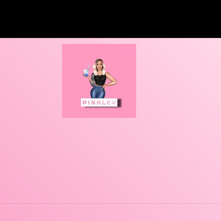
manger. Du coup sur le corps ça
donne aussi envie de goûter 😉