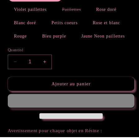
Variante
Violet paillettes
Paillettes
Rose doré
épuisée
ou
indisponible
Blanc doré
Petits coeurs
Rose et blanc
Rouge
Bleu purple
Jaune Neon paillettes
Quantité
Réduire
Augmenter
la
la
quantité
quantité
de
de
Ajouter au panier
Lettre
Lettre
B
B
Avertissement pour chaque objet en Résine :
- Chaque pièce est faite à la main et peut contenir de