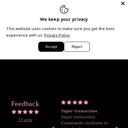
petites imperfections, comme des micro bulles.
- La Résine est un produit résistant, mais ne supporte pas
We keep your privacy
trop le soleil. Les objets peuvent jaunir ou même parfois
This website uses cookies to make sure you get the best
changer de couleur et peuvent aussi se ramollir avec la
experience with us.
Privacy Policy
chaleur.
Accept
Reject
Partager
Feedback
Super transaction
Coeur
Super transaction.
17 avis
Commande conforme et