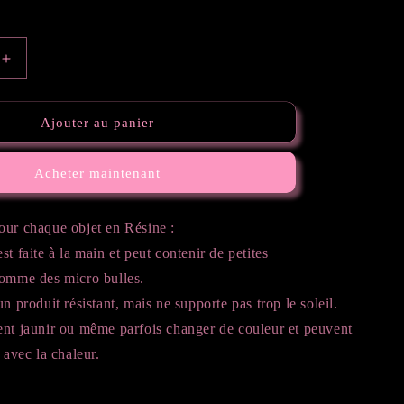
Augmenter
la
quantité
de
Ajouter au panier
Lettre
J
Acheter maintenant
our chaque objet en Résine :
st faite à la main et peut contenir de petites
comme des micro bulles.
n produit résistant, mais ne supporte pas trop le soleil.
ent jaunir ou même parfois changer de couleur et peuvent
 avec la chaleur.