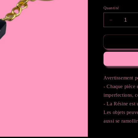
Quantité
Réduire
la
quantité
de
Lettre
J
Avertissement p
- Chaque pièce e
imperfections, 
- La Résine est u
Les objets peuv
aussi se ramollir