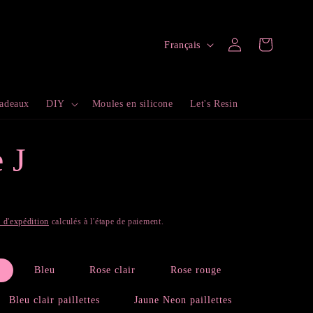
L
Connexion
Panier
Français
a
n
cadeaux
DIY
Moules en silicone
Let's Resin
g
u
e J
e
s d'expédition
calculés à l'étape de paiement.
Bleu
Rose clair
Rose rouge
Bleu clair paillettes
Jaune Neon paillettes