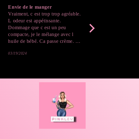
Envie de le manger
Parfait
Vraiment, c est trop trop agréable.
J'ai adoré le résultat , 
L odeur est appétissante.
suivre l'avancé de la cr
Dommage que c est un peu
après démoulage , c'est
compacte, je le mélange avec l
Merci beaucoup !
huile de bébé. Ca passe crème. Je
vais sûrement reprendre. J adore,
03/19/2024
02/20/2024
même la couleur donne envie de
manger. Du coup sur le corps ça
donne aussi envie de goûter 😉