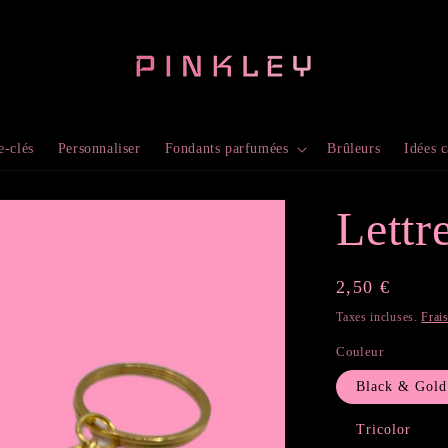
e-clés
Personnaliser
Fondants parfumées
Brûleurs
Idées 
Lettr
Prix
2,50 €
habituel
Taxes incluses.
Frai
Couleur
Black & Gold
Tricolor