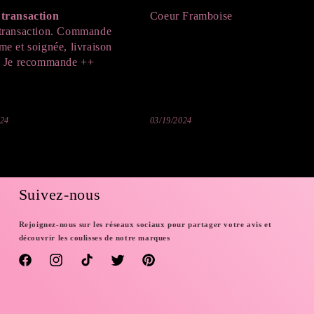
transaction
Coeur Framboise
transaction. Commande
me et soignée, livraison
. Je recommande ++
024
03/19/2024
Suivez-nous
Rejoignez-nous sur les réseaux sociaux pour partager votre avis et
découvrir les coulisses de notre marques
Facebook
Instagram
TikTok
Twitter
Pinterest