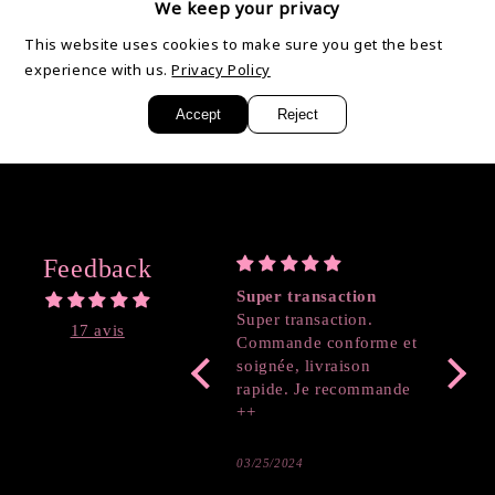
We keep your privacy
chaleur.
This website uses cookies to make sure you get the best
experience with us.
Privacy Policy
Partager
Accept
Reject
Feedback
Super transaction
Coeur
Super transaction.
17 avis
Commande conforme et
soignée, livraison
rapide. Je recommande
++
03/25/2024
03/19/2