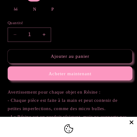
épuisée
épuisée
ou
ou
indisponible
indisponible
Variante
M
N
P
épuisée
ou
indisponible
Quantité
Réduire
Augmenter
la
la
quantité
quantité
de
de
Ajouter au panier
Lettre
Lettre
Papillons
Papillons
Acheter maintenant
Avertissement pour chaque objet en Résine :
- Chaque pièce est faite à la main et peut contenir de
petites imperfections, comme des micro bulles.
- La Résine est un produit résistant, mais ne supporte pas
trop le soleil. Les objets peuvent jaunir ou même parfois
changer de couleur et peuvent aussi se ramollir avec la