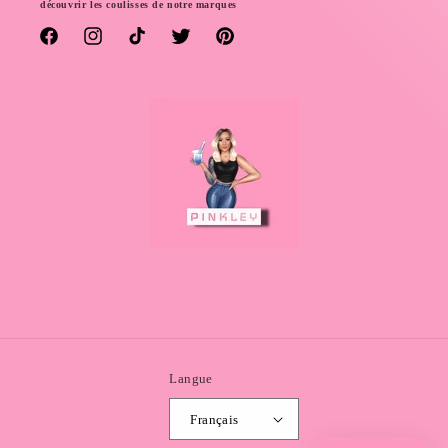
découvrir les coulisses de notre marques
Facebook
Instagram
TikTok
Twitter
Pinterest
Langue
Français