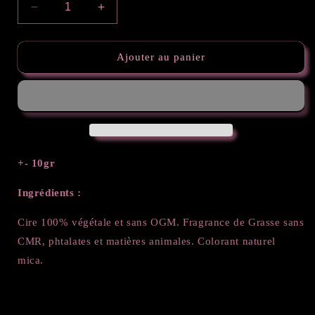
Réduire
Augmenter
la
la
quantité
quantité
de
de
Ajouter au panier
Mini
Mini
Pe***
Pe***
Popcorn
Popcorn
+- 10gr
Ingrédients :
Cire 100% végétale et sans OGM. Fragrance de Grasse sans
CMR, phtalates et matières animales. Colorant naturel
mica.