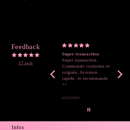
Feedback
Super transaction
Coeur
Super transaction.
17 avis
Commande conforme et
soignée, livraison
rapide. Je recommande
++
03/25/2024
03/19/2
Infos