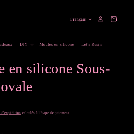
L
Connexion
Panier
Français
a
n
cadeaux
DIY
Moules en silicone
Let's Resin
g
u
 en silicone Sous-
e
 ovale
s d'expédition
calculés à l'étape de paiement.