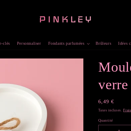
e-clés
Personnaliser
Fondants parfumées
Brûleurs
Idées 
Moule
verre
Prix
6,49 €
habituel
Taxes incluses.
Frai
Quantité