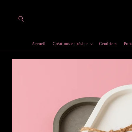
et
passer
au
contenu
Accueil
Créations en résine
Cendriers
Port
Passer aux
informations
produits