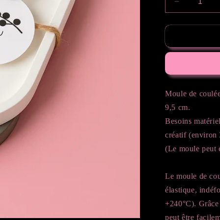
Réduire
la
quantité
de
Moule
en
silicone
Sous-
verre
Moule de coulée 
ovale
9,5 cm.
Besoins matérie
créatif (environ
(Le moule peut é
Le moule de coul
élastique, indéf
+240°C). Grâce 
peut être facil