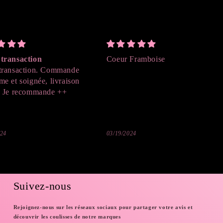
transaction
Coeur Framboise
transaction. Commande
me et soignée, livraison
. Je recommande ++
024
03/19/2024
Suivez-nous
Rejoignez-nous sur les réseaux sociaux pour partager votre avis et
découvrir les coulisses de notre marques