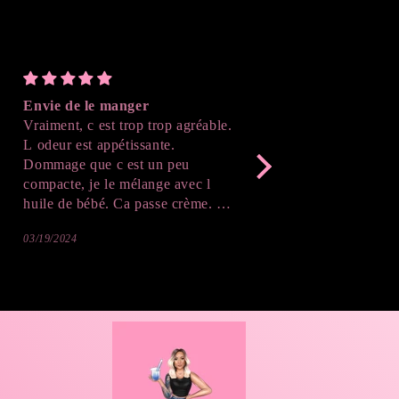
Envie de le manger
Parfait
Vraiment, c est trop trop agréable.
J'ai adoré le résultat , 
L odeur est appétissante.
suivre l'avancé de la cr
Dommage que c est un peu
après démoulage , c'est
compacte, je le mélange avec l
Merci beaucoup !
huile de bébé. Ca passe crème. Je
vais sûrement reprendre. J adore,
03/19/2024
02/20/2024
même la couleur donne envie de
manger. Du coup sur le corps ça
donne aussi envie de goûter 😉