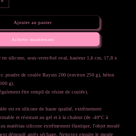
Augmenter
la
quantité
de
Ajouter au panier
Moule
en
Acheter maintenant
silicone
Sous-
verre
en silicone, sous-verre/bol oval, hauteur 1,6 cm, 17,8 x
ovale
ls: poudre de coulée Raysin 200 (environ 250 g), béton
 300 g).
galement être rempli de résine de coulée).
ée est en silicone de haute qualité, extrêmement
ormable et résistant au gel et à la chaleur (de -40°C à
au matériau silicone extrêmement élastique, l'objet moulé
ement démoulé après séchage. Nettoyez ensuite le moule