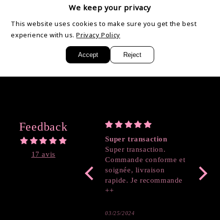
changer de couleur et peuvent aussi se ramollir avec la
We keep your privacy
chaleur.
This website uses cookies to make sure you get the best
experience with us.
Privacy Policy
Partager
Accept
Reject
Feedback
Super transaction
Coeur
Super transaction.
17 avis
Commande conforme et
soignée, livraison
rapide. Je recommande
++
03/25/2024
03/19/2