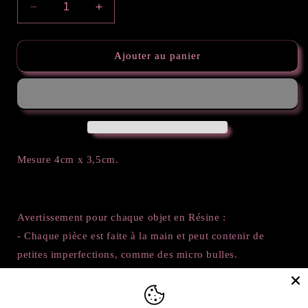
Réduire
Augmenter
la
la
quantité
quantité
de
de
Ajouter au panier
Patte
Patte
Galaxy
Galaxy
Mesure 4cm x 3,5cm.
Avertissement pour chaque objet en Résine :
- Chaque pièce est faite à la main et peut contenir de
petites imperfections, comme des micro bulles.
- La Résine est un produit résistant, mais ne supporte pas
trop le soleil. Les objets peuvent jaunir ou même parfois