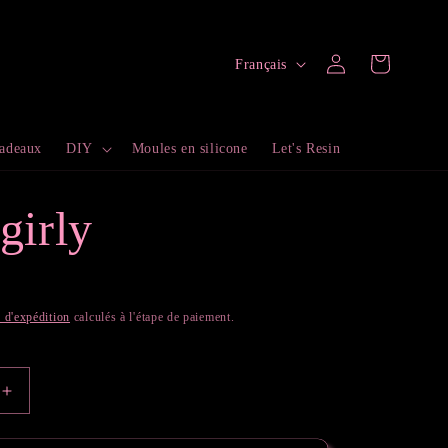
L
Connexion
Panier
Français
a
n
cadeaux
DIY
Moules en silicone
Let's Resin
g
u
girly
e
s d'expédition
calculés à l'étape de paiement.
Augmenter
la
quantité