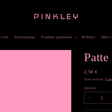
e-clés
Personnaliser
Fondants parfumées
Brûleurs
Idées 
Patte 
Prix
2,50 €
habituel
Taxes incluses.
Frai
Quantité
Réduire
la
quantité