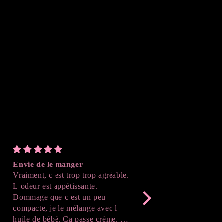
Envie de le manger
Parfait
Vraiment, c est trop trop agréable.
J'ai adoré le résultat , 
L odeur est appétissante.
suivre l'avancé de la cr
Dommage que c est un peu
après démoulage , c'est
compacte, je le mélange avec l
Merci beaucoup !
huile de bébé. Ca passe crème. Je