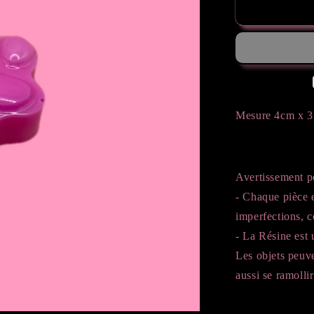
de
Patte
girly
Mesure 4cm x 3
Avertissement p
- Chaque pièce e
imperfections, 
- La Résine est u
Les objets peuv
aussi se ramollir