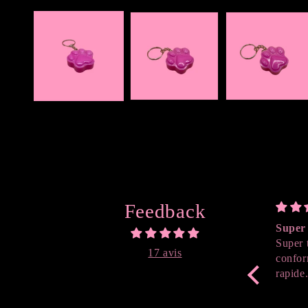
Ouvrir
le
média
1
dans
une
fenêtre
modale
Feedback
Super 
Super 
17 avis
confor
rapide