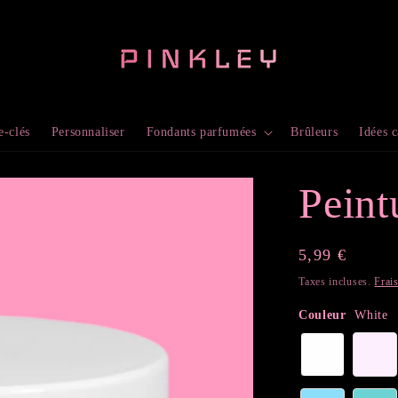
e-clés
Personnaliser
Fondants parfumées
Brûleurs
Idées 
Peint
Prix
5,99 €
habituel
Taxes incluses.
Frai
Couleur
White