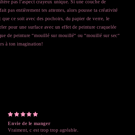
altère pas l'aspect crayeux unique. Si une couche de
fait pas entièrement tes attentes, alors pousse ta créativité
: que ce soit avec des pochoirs, du papier de verre, le
ler pour une surface avec un effet de peinture craquelée
que de peinture “mouillé sur mouillé“ ou “mouillé sur sec“
urs à ton imagination!
Envie de le manger
Parfait
Vraiment, c est trop trop agréable.
J'ai adoré le résultat , 