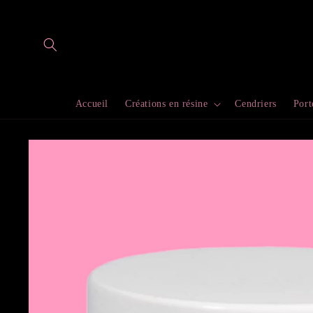
et
passer
au
contenu
Accueil
Créations en résine
Cendriers
Port
Passer aux
informations
produits