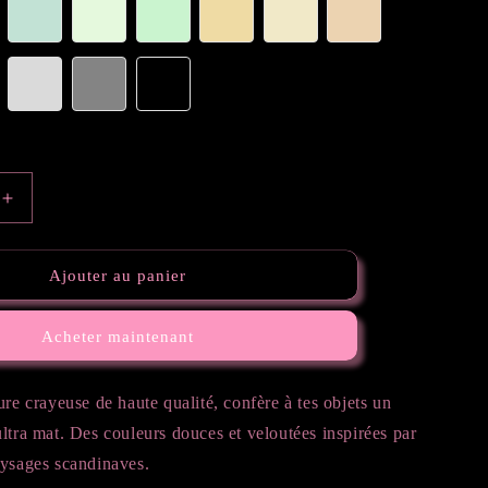
Augmenter
la
quantité
de
Ajouter au panier
Peinture
crayeuse
Acheter maintenant
ure crayeuse de haute qualité, confère à tes objets un
ltra mat. Des couleurs douces et veloutées inspirées par
aysages scandinaves.