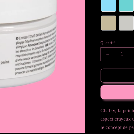
Quantité
Réduire
la
quantité
de
Peinture
crayeuse
Chalky, la peint
aspect crayeux u
le concept de p