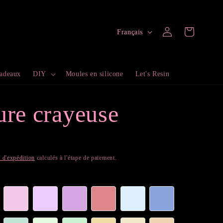
L
Connexion
Panier
Français
a
n
cadeaux
DIY
Moules en silicone
Let's Resin
g
u
ure crayeuse
e
s d'expédition
calculés à l'étape de paiement.