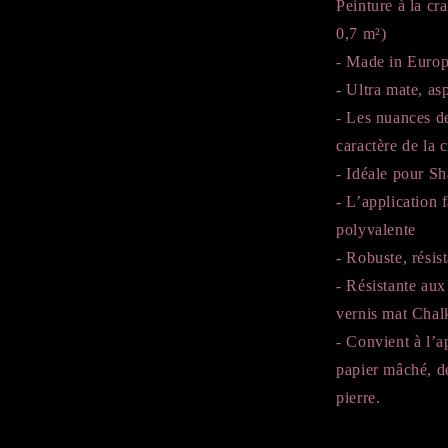
Peinture à la cr
0,7 m²)
- Made in Europe
- Ultra mate, as
- Les nuances de
caractère de la c
- Idéale pour Sh
- L’application 
polyvalente
- Robuste, résis
- Résistante aux
vernis mat Chal
- Convient à l’a
papier mâché, de
pierre.