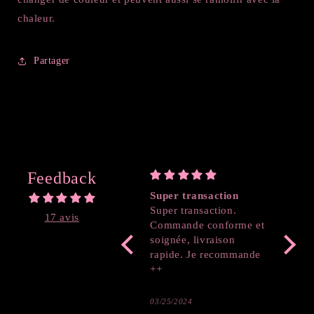
chaleur.
Partager
Feedback
Super transaction
Coeur
Super transaction.
17 avis
Commande conforme et
soignée, livraison
rapide. Je recommande
++
03/25/2024
03/19/2