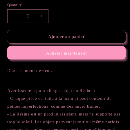
Quantité
Réduire
Augmenter
la
la
quantité
quantité
de
de
Ajouter au panier
Petite
Petite
licorne
licorne
Acheter maintenant
blanc/argenté
blanc/argenté
D'une hauteur de 6cm.
Avertissement pour chaque objet en Résine :
- Chaque pièce est faite à la main et peut contenir de
petites imperfections, comme des micro bulles.
- La Résine est un produit résistant, mais ne supporte pas
trop le soleil. Les objets peuvent jaunir ou même parfois
changer de couleur et peuvent aussi se ramollir avec la