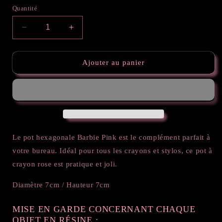
Quantité
Réduire
Augmenter
la
la
quantité
quantité
de
de
Ajouter au panier
Petit
Petit
pot
pot
hexagonale
hexagonale
Barbie
Barbie
Pink
Pink
Le pot hexagonale Barbie Pink est le complément parfait à
votre bureau. Idéal pour tous les crayons et stylos, ce pot à
crayon rose est pratique et joli.
Diamètre 7cm / Hauteur 7cm
MISE EN GARDE CONCERNANT CHAQUE
OBJET EN RÉSINE :