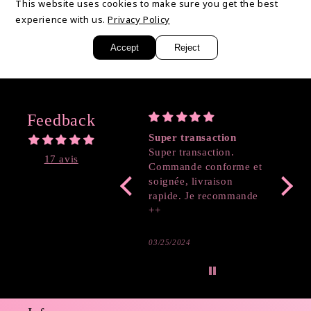
This website uses cookies to make sure you get the best
Partager
experience with us.
Privacy Policy
Accept
Reject
Feedback
Super transaction
Coeur
Super transaction.
17 avis
Commande conforme et
soignée, livraison
rapide. Je recommande
++
03/25/2024
03/19/2