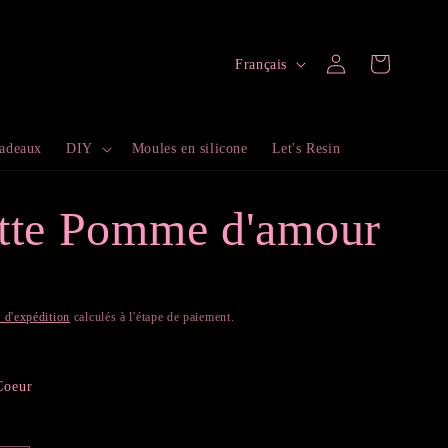
L
Connexion
Panier
Français
a
n
cadeaux
DIY
Moules en silicone
Let's Resin
g
u
ette Pomme d'amour
e
s d'expédition
calculés à l'étape de paiement.
Coeur