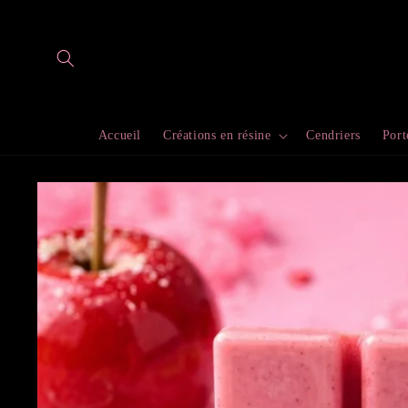
et
passer
au
contenu
Accueil
Créations en résine
Cendriers
Port
Passer aux
informations
produits