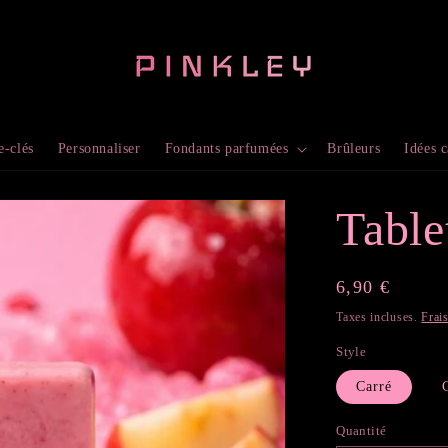
e-clés
Personnaliser
Fondants parfumées
Brûleurs
Idées 
Tabl
Prix
6,90 €
habituel
Taxes incluses.
Frai
Style
Carré
Quantité