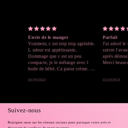
 de le manger
Parfait
nt, c est trop trop agréable.
J'ai adoré le résultat , on peut
r est appétissante.
suivre l'avancé de la création
ge que c est un peu
après démoulage , c'est génial !
te, je le mélange avec l
Merci beaucoup !
de bébé. Ca passe crème. Je
ûrement reprendre. J adore,
024
02/20/2024
a couleur donne envie de
orps ça
aussi envie de goûter 😉
Suivez-nous
Rejoignez-nous sur les réseaux sociaux pour partager votre avis et
découvrir les coulisses de notre marques