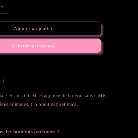
Augmenter
la
quantité
de
Ajouter au panier
Tablette
Pomme
Acheter maintenant
ur
d&#39;amour
 :
tale et sans OGM. Fragrance de Grasse sans CMR,
ières animales. Colorant naturel mica.
er les fondants parfumés ?