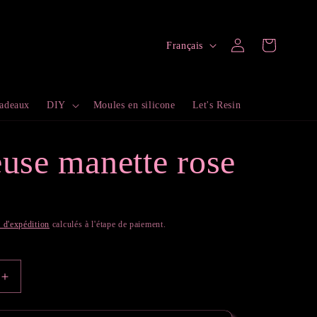
L
Connexion
Panier
Français
a
n
cadeaux
DIY
Moules en silicone
Let's Resin
g
u
euse manette rose
e
s d'expédition
calculés à l'étape de paiement.
Augmenter
la
quantité