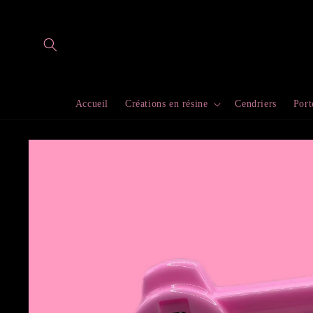
et
passer
au
contenu
Accueil
Créations en résine
Cendriers
Port
Passer aux
informations
produits