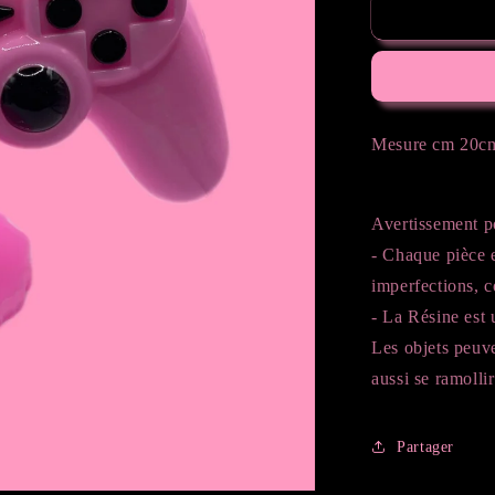
de
Veilleuse
manette
rose
Mesure cm 20cm
Avertissement p
- Chaque pièce e
imperfections, 
- La Résine est u
Les objets peuv
aussi se ramolli
Partager