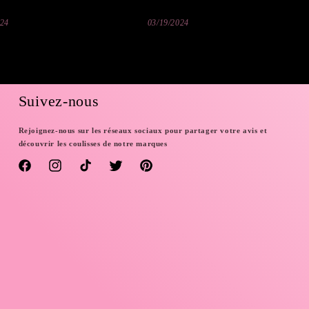
vais sûremen
03/19/2024
03/19/2024
même la coul
manger. Du coup sur le corps ça
donne aussi 
Suivez-nous
Rejoignez-nous sur les réseaux sociaux pour partager votre avis et
découvrir les coulisses de notre marques
Facebook
Instagram
TikTok
Twitter
Pinterest