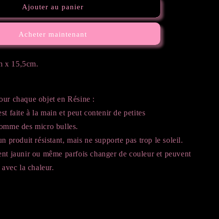
de
Ajouter au panier
Veilleuse
manette
Acheter maintenant
rose
 x 15,5cm.
our chaque objet en Résine :
st faite à la main et peut contenir de petites
comme des micro bulles.
n produit résistant, mais ne supporte pas trop le soleil.
ent jaunir ou même parfois changer de couleur et peuvent
r avec la chaleur.