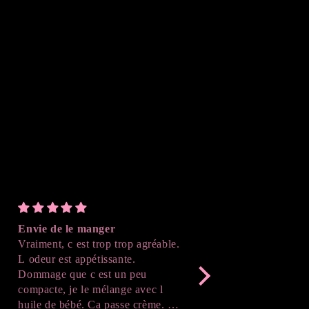
 manger
Parfait
Bl
st trop trop agréable.
J'ai adoré le résultat , on peut
Tr
ppétissante.
suivre l'avancé de la création
 c est un peu
après démoulage , c'est génial !
 le mélange avec l
Merci beaucoup !
é. Ca passe crème. Je