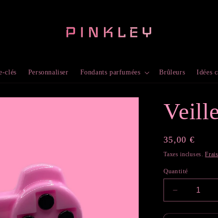
e-clés
Personnaliser
Fondants parfumées
Brûleurs
Idées 
Veill
Prix
35,00 €
habituel
Taxes incluses.
Frai
Quantité
Réduire
la
quantité