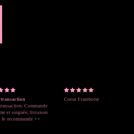
Coeur Framboise
Envie de le
mmande
Vraiment, c e
vraison
L odeur est a
 ++
Dommage que
compacte, je
huile de béb