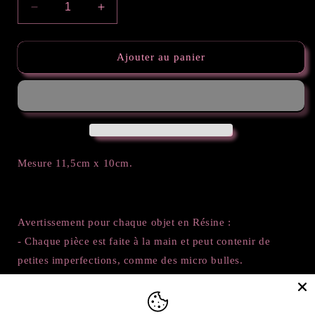
Réduire
Augmenter
la
la
quantité
quantité
de
de
Ajouter au panier
Vide
Vide
poche
poche
Butterfly
Butterfly
1
1
Mesure 11,5cm x 10cm.
Avertissement pour chaque objet en Résine :
- Chaque pièce est faite à la main et peut contenir de
petites imperfections, comme des micro bulles.
- La Résine est un produit résistant, mais ne supporte pas
trop le soleil. Les objets peuvent jaunir ou même parfois