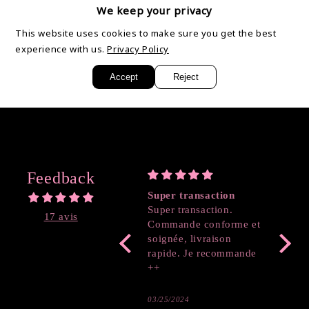
changer de couleur et peuvent aussi se ramollir avec la
We keep your privacy
chaleur.
This website uses cookies to make sure you get the best
experience with us.
Privacy Policy
Partager
Accept
Reject
Feedback
Super transaction
Coeur
Super transaction.
17 avis
Commande conforme et
soignée, livraison
rapide. Je recommande
++
03/25/2024
03/19/2