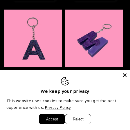
Galaxie-Brief
Buchstabe M
Normaler
2,50 €
Normaler
2,50 €
We keep your privacy
Preis
Preis
Optionen
Optionen
This website uses cookies to make sure you get the best
auswählen
auswählen
experience with us.
Privacy Policy
Accept
Reject