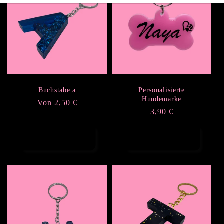
Buchstabe a
Personalisierte
Hundemarke
Normaler
Von 2,50 €
Normaler
3,90 €
Preis
Preis
Optionen
In den Warenkorb
auswählen
legen