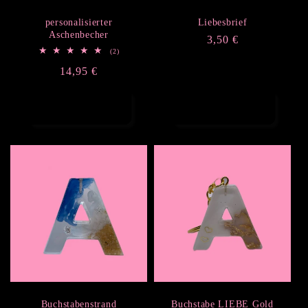
personalisierter
Liebesbrief
Aschenbecher
Normaler
3,50 €
2
(2)
Preis
Bewertungen
Normaler
14,95 €
insgesamt
Preis
In den Warenkorb
Optionen
legen
auswählen
Buchstabenstrand
Buchstabe LIEBE Gold