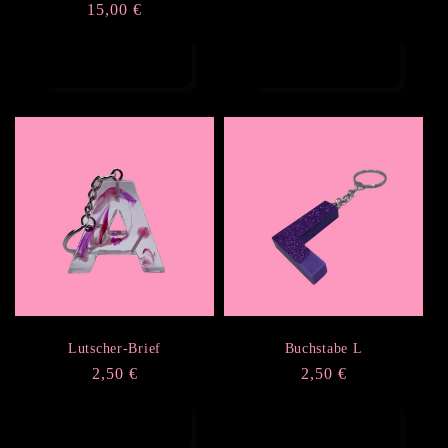
Preis
Normaler
15,00 €
insgesamt
Preis
In den Warenkorb
Optionen
legen
auswählen
Lutscher-Brief
Buchstabe L
Normaler
2,50 €
Normaler
2,50 €
Preis
Preis
Optionen
Optionen
auswählen
auswählen