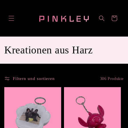
Direkt
zum
Inhalt
Warenkorb
K
Kreationen aus Harz
a
t
Filtern und sortieren
306 Produkte
e
g
o
r