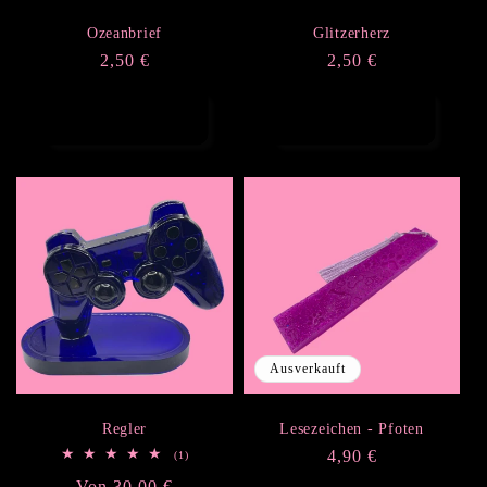
Ozeanbrief
Glitzerherz
Normaler
2,50 €
Normaler
2,50 €
Preis
Preis
Optionen
Optionen
auswählen
auswählen
Ausverkauft
Regler
Lesezeichen - Pfoten
Normaler
4,90 €
1
(1)
Bewertungen
Preis
Normaler
Von 30,00 €
insgesamt