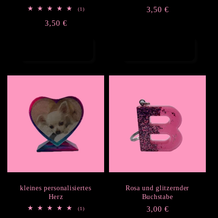
Normaler
3,50 €
1
(1)
Bewertungen
Preis
Normaler
3,50 €
insgesamt
Preis
Optionen
Optionen
auswählen
auswählen
kleines personalisiertes
Rosa und glitzernder
Herz
Buchstabe
Normaler
3,00 €
1
(1)
Bewertungen