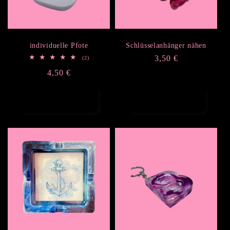
i
e
individuelle Pfote
Schlüsselanhänger nähen
Normaler
3,50 €
2
(2)
:
Bewertungen
Preis
Normaler
4,50 €
insgesamt
Preis
In den Warenkorb
Optionen
legen
auswählen