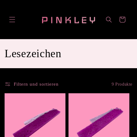
Direkt
zum
Inhalt
Warenkorb
K
Lesezeichen
a
t
Filtern und sortieren
9 Produkte
e
g
o
r