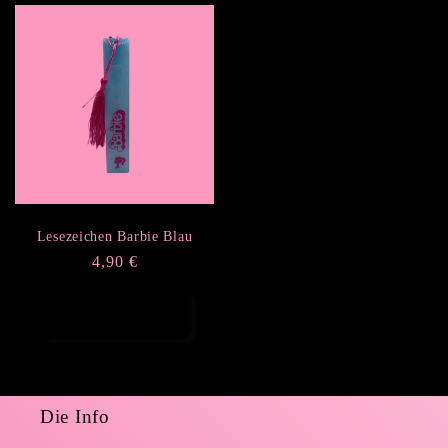
Lesezeichen Barbie Blau
Normaler
4,90 €
Preis
Optionen
auswählen
Die Info