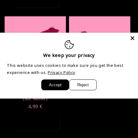
Ausverkauft
legen
We keep your privacy
This website uses cookies to make sure you get the best
Ausverkauft
Ausverkauft
experience with us.
Privacy Policy
Accept
Reject
Personalisiertes
Barbie Rosa Lesezeichen
Lesezeichen (1 Farbe)
Normaler
4,90 €
(mit Muster)
Preis
Normaler
4,90 €
Preis
Optionen
Ausverkauft
auswählen