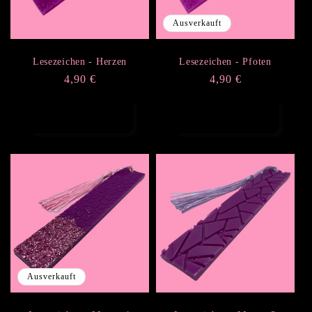
i
Ausverkauft
e
Lesezeichen - Herzen
Lesezeichen - Pfoten
Normaler
4,90 €
Normaler
4,90 €
:
Preis
Preis
Optionen
Optionen
auswählen
auswählen
Ausverkauft