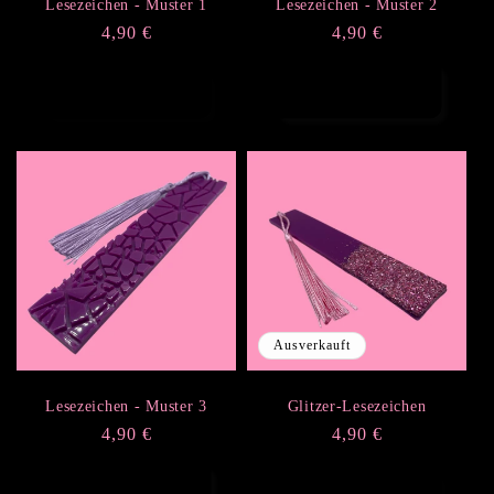
Lesezeichen - Muster 1
Lesezeichen - Muster 2
Normaler
4,90 €
Normaler
4,90 €
Preis
Preis
Optionen
Ausverkauft
auswählen
Ausverkauft
Lesezeichen - Muster 3
Glitzer-Lesezeichen
Normaler
4,90 €
Normaler
4,90 €
Preis
Preis
In den Warenkorb