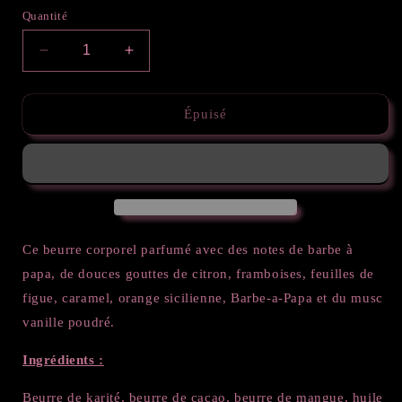
Quantité
Réduire
Augmenter
la
la
quantité
quantité
de
de
Épuisé
Beurre
Beurre
corporel
corporel
fouetté
fouetté
-
-
Unicorn
Unicorn
Dreams
Dreams
Ce beurre corporel parfumé avec des notes de barbe à
papa, de
douces gouttes de citron, framboises, feuilles de
figue, caramel, orange sicilienne, Barbe-a-Papa et du musc
vanille poudré.
Ingrédients :
Beurre de karité, beurre de cacao, beurre de mangue, huile