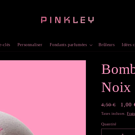
e-clés
Personnaliser
Fondants parfumées
Brûleurs
Idées 
Bombe
Noix 
Prix
Prix
1,00 
4,50 €
habituel
promo
Taxes incluses.
Frai
Quantité