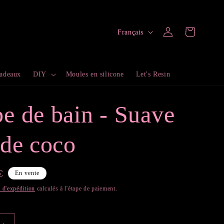
L
Connexion
Panier
Français
a
n
cadeaux
DIY
Moules en silicone
Let's Resin
g
u
 de bain - Suave
e
de coco
€
En vente
tionnel
s d'expédition
calculés à l'étape de paiement.