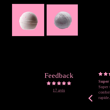
Ouvrir
le
média
1
dans
une
fenêtre
modale
Feedback
Super 
Super 
17 avis
confor
rapide