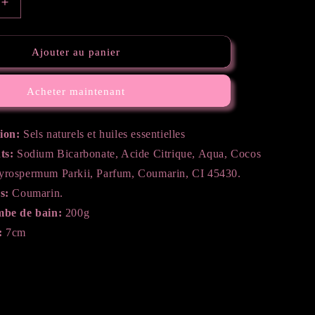
Augmenter
la
quantité
de
Ajouter au panier
Bombe
de
Acheter maintenant
bain
-
Suave
ion:
Sels naturels et huiles essentielles
Noix
ts:
Sodium Bicarbonate, Acide Citrique, Aqua, Cocos
de
coco
tyrospermum Parkii, Parfum, Coumarin, CI 45430.
s:
Coumarin.
mbe de bain:
200g
:
7cm