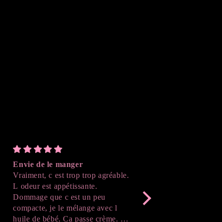
Envie de le manger
Parfait
Vraiment, c est trop trop agréable.
J'ai adoré le résultat , 
L odeur est appétissante.
suivre l'avancé de la cr
Dommage que c est un peu
après démoulage , c'est
compacte, je le mélange avec l
Merci beaucoup !
huile de bébé. Ca passe crème. Je