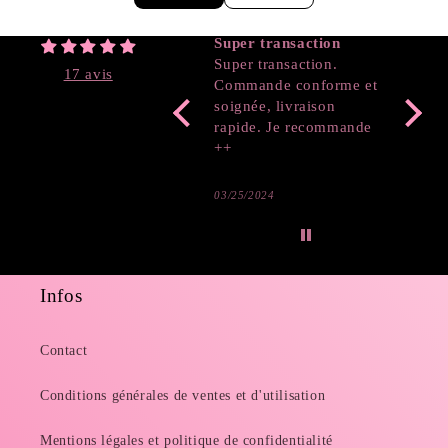
Feedback
Super transaction
Coeur
Super transaction.
17 avis
Commande conforme et
soignée, livraison
rapide. Je recommande
++
03/25/2024
03/19/2
Infos
Contact
Conditions générales de ventes et d'utilisation
Mentions légales et politique de confidentialité