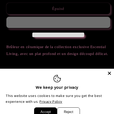
quantité
quantité
de
de
Épuisé
Brûleur
Brûleur
étoiles
étoiles
avec
avec
cuillère
cuillère
à
à
bougie
bougie
chauffe-
chauffe-
Brûleur en céramique de la collection exclusive Escential
plat
plat
Living, avec un plat profond et un design découpé délicat.
-
-
Rose
Rose
Partager
We keep your privacy
This website uses cookies to make sure you get the best
experience with us.
Privacy Policy
Accept
Reject