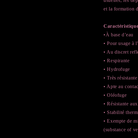
usuelles, les dép
et la formation 
Caractéristique
•À base d’eau
• Pour usage à l'
• Au discret ref
• Respirante
• Hydrofuge
• Très résistante
• Apte au contac
• Oléofuge
• Résistante au
• Stabilité the
• Exempte de m
(substance of v