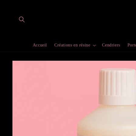
et
passer
au
contenu
Accueil
Créations en résine
Cendriers
Port
Passer aux
informations
produits