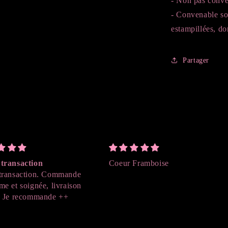
- Non pas conve
- Convenable sou
estampillées, dor
Partager
transaction
Coeur Framboise
transaction. Commande
me et soignée, livraison
. Je recommande ++