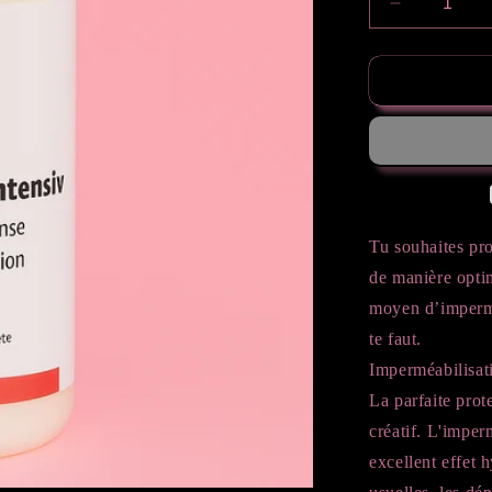
Réduire
la
quantité
de
Imprégnati
Intense
pour
Raysin,
béton
Tu souhaites pro
de manière optim
moyen d’imperméa
te faut.
Imperméabilisat
La parfaite prot
créatif. L'imper
excellent effet 