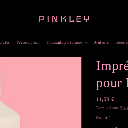
e-clés
Personnaliser
Fondants parfumées
Brûleurs
Idées 
Impré
pour 
Prix
14,99 €
habituel
Taxes incluses.
Frai
Quantité