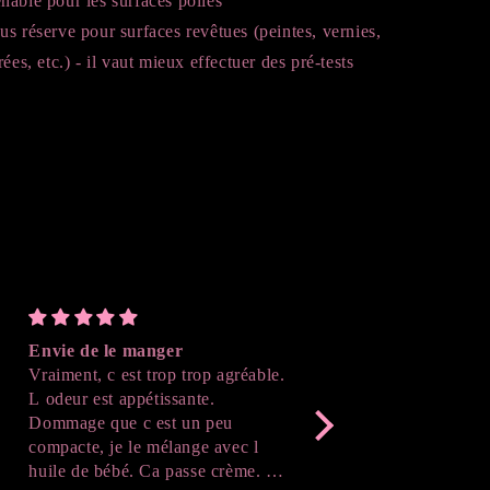
nable pour les surfaces polies
s réserve pour surfaces revêtues (peintes, vernies,
ées, etc.) - il vaut mieux effectuer des pré-tests
Envie de le manger
Parfait
Vraiment, c est trop trop agréable.
J'ai adoré le résultat , 
L odeur est appétissante.
suivre l'avancé de la cr
Dommage que c est un peu
après démoulage , c'est
compacte, je le mélange avec l
Merci beaucoup !
huile de bébé. Ca passe crème. Je