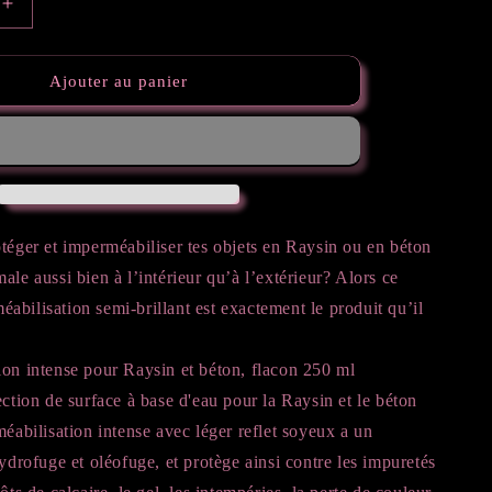
Augmenter
la
quantité
de
Ajouter au panier
on
Imprégnation
Intense
pour
Raysin,
béton
téger et imperméabiliser tes objets en Raysin ou en béton
ale aussi bien à l’intérieur qu’à l’extérieur? Alors ce
bilisation semi-brillant est exactement le produit qu’il
ion intense pour Raysin et béton, flacon 250 ml
ection de surface à base d'eau pour la Raysin et le béton
méabilisation intense avec léger reflet soyeux a un
hydrofuge et oléofuge, et protège ainsi contre les impuretés