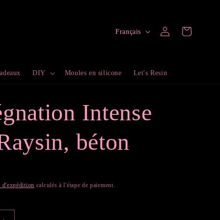
L
Connexion
Panier
Français
a
n
cadeaux
DIY
Moules en silicone
Let's Resin
g
u
gnation Intense
e
Raysin, béton
s d'expédition
calculés à l'étape de paiement.