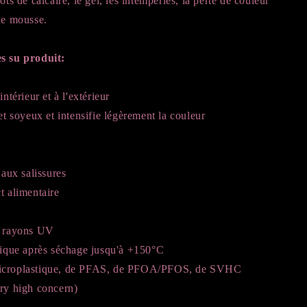
ôts de calcaire, le gel, les intempéries, la perte de couleur
de mousse.
s su produit:
intérieur et à l'extérieur
let soyeux et intensifie légèrement la couleur
 aux salissures
t alimentaire
x rayons UV
rmique après séchage jusqu'à +150°C
icroplastique, de PFAS, de PFOA/PFOS, de SVHC
ery high concern)