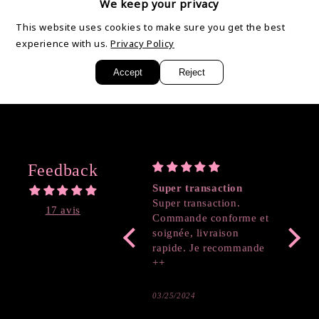
We keep your privacy
chaleur.
This website uses cookies to make sure you get the best
experience with us.
Privacy Policy
Partager
Accept
Reject
Feedback
Super transaction
Coeur
Super transaction.
17 avis
Commande conforme et
soignée, livraison
rapide. Je recommande
++
03/25/2024
03/19/2