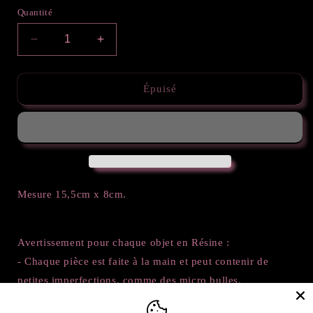
Quantité
Réduire
Augmenter
la
la
quantité
quantité
de
de
Épuisé
Vide
Vide
poche
poche
Sky
Sky
-
-
Pink
Pink
&amp;
&amp;
Gold
Gold
Mesure 15,5cm x 8cm.
Avertissement pour chaque objet en Résine :
- Chaque pièce est faite à la main et peut contenir de
petites imperfections, comme des micro bulles.
- La Résine est un produit résistant, mais ne supporte pas