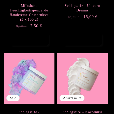
Milkshake
Schlagseife - Unicorn
Feuchtigkeitsspendende
Dreams
Handcreme-Geschenkset
Normaler
Verkaufspreis
15,00 €
18,50 €
(3 x 100 g)
Preis
Normaler
Verkaufspreis
7,50 €
9,50 €
Preis
In den Warenkorb
In den Warenkorb
legen
legen
Sale
Ausverkauft
Schlagseife -
Schlagseife – Kokosnuss