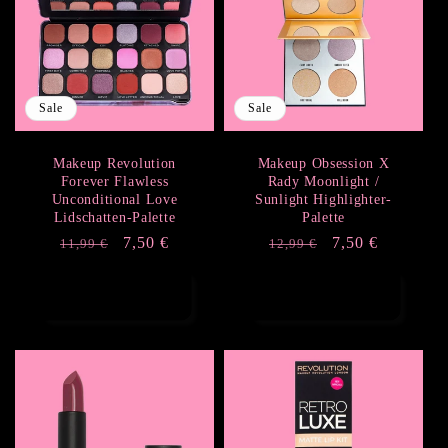
Sale
Sale
Makeup Revolution
Makeup Obsession X
Forever Flawless
Rady Moonlight /
Unconditional Love
Sunlight Highlighter-
Lidschatten-Palette
Palette
Normaler
Verkaufspreis
7,50 €
Normaler
Verkaufspreis
7,50 €
11,99 €
12,99 €
Preis
Preis
In den Warenkorb
In den Warenkorb
legen
legen