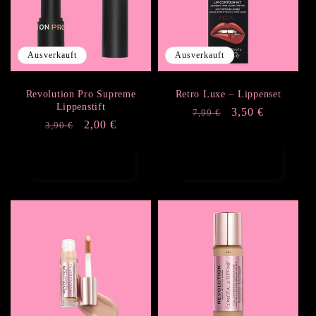
Ausverkauft
Ausverkauft
Revolution Pro Supreme
Retro Luxe – Lippenset
Lippenstift
Normaler
Verkaufspreis
3,50 €
7,99 €
Normaler
Verkaufspreis
2,00 €
3,90 €
Preis
Preis
Optionen
Optionen
auswählen
auswählen