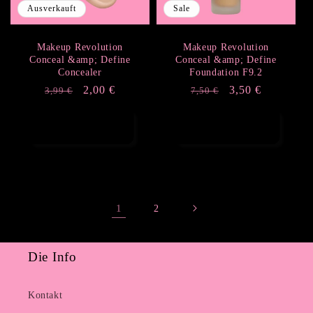
Ausverkauft
Sale
Makeup Revolution
Makeup Revolution
Conceal &amp; Define
Conceal &amp; Define
Concealer
Foundation F9.2
Normaler
Verkaufspreis
2,00 €
Normaler
Verkaufspreis
3,50 €
3,99 €
7,50 €
Preis
Preis
Optionen
In den Warenkorb
auswählen
legen
1
2
Die Info
Kontakt