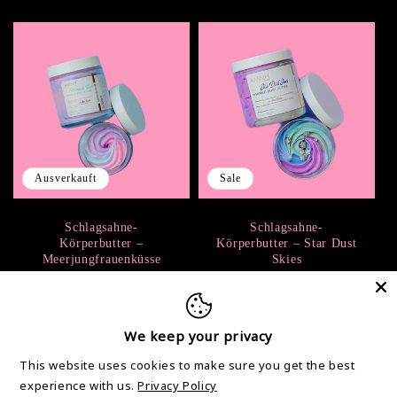
Ausverkauft
Sale
Schlagsahne-
Schlagsahne-
Körperbutter –
Körperbutter – Star Dust
Meerjungfrauenküsse
Skies
Normaler
Verkaufspreis
15,00 €
2
(2)
21,50 €
Bewertungen
Preis
Normaler
Verkaufspreis
15,00 €
insgesamt
21,50 €
Preis
We keep your privacy
In den Warenkorb
Ausverkauft
legen
This website uses cookies to make sure you get the best
experience with us.
Privacy Policy