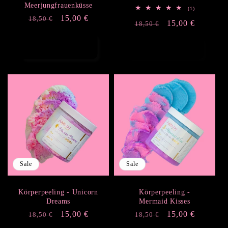
Meerjungfrauenküsse
1
(1)
Bewertungen
Normaler
Verkaufspreis
15,00 €
18,50 €
Normaler
Verkaufspreis
15,00 €
insgesamt
18,50 €
Preis
Preis
In den Warenkorb
Ausverkauft
legen
Sale
Sale
Körperpeeling - Unicorn
Körperpeeling -
Dreams
Mermaid Kisses
Normaler
Verkaufspreis
15,00 €
Normaler
Verkaufspreis
15,00 €
18,50 €
18,50 €
Preis
Preis