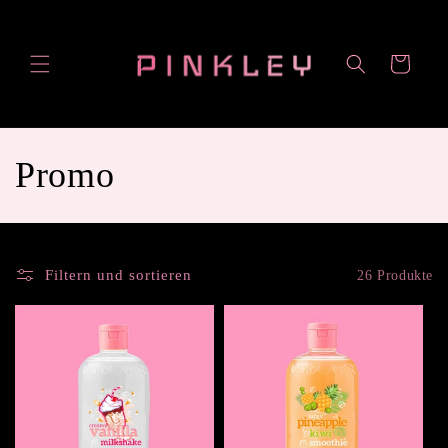
Direkt
zum
Inhalt
Warenkorb
K
Promo
a
t
Filtern und sortieren
26 Produkte
e
g
o
r